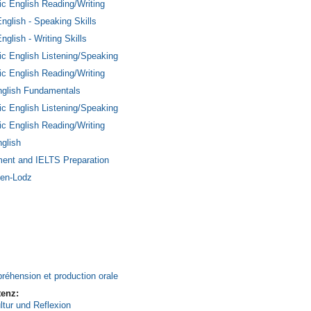
c English Reading/Writing
nglish - Speaking Skills
glish - Writing Skills
c English Listening/Speaking
c English Reading/Writing
nglish Fundamentals
c English Listening/Speaking
c English Reading/Writing
nglish
ment and IELTS Preparation
sen-Lodz
éhension et production orale
tenz:
tur und Reflexion