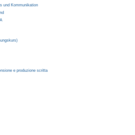
nis und Kommunikation
and
SA
chungskurs)
nsione e produzione scritta